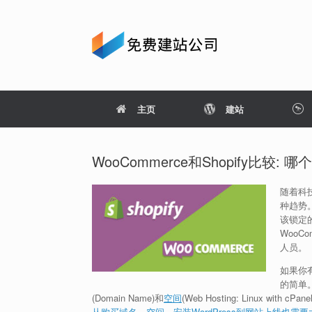
Skip
to
content
主页
建站
WooCommerce和Shopify比
随着科
种趋势。W
该锁定
WooC
人员。
如果你有
的简单
(Domain Name)和
空间
(Web Hosting: Linux w
从购买域名，空间，安装WordPress到网站上线也需要