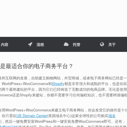
内容
流程
托管
关于
较: 哪个是最适合你的电子商务平台？
技和互联网的发展，自助建立购物网站，外贸商城，或者电子商务网站已经是一
orldPress+WooCommerce和
Shopify
都是非常强大和成熟的平台，也是你应
的两个最终建站的平台，因为它们已经铸造了无数成功的电商品牌。无论是使用
ommerce还是Shopify来建站，你都不需要学习任何编程知识，也不需要聘请编
用WordPress+WooCommerce来建立电子商务网站，你会发觉它的操作是十
。你只需在
US Domain Center
(美国域名中心)这家全球性的公司购买
域名
ith cPanel)，然后一键免费安装WordPress和一键安装免费WooCommerce即可。还有，
大概10分钟
(支持支付宝, PayPal, 信用卡付款)。接着，你只需用大概2小时来建