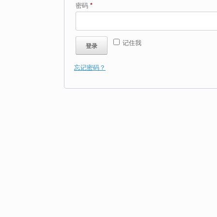
必
密码
*
填
记住我
登录
忘记密码？